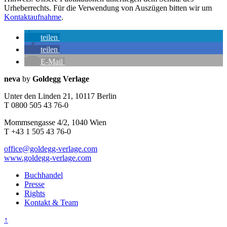
Urheberrechts. Für die Verwendung von Auszügen bitten wir um
Kontaktaufnahme
.
teilen
teilen
E-Mail
Seitenleiste
Kontaktinfos
neva
by
Goldegg Verlage
Unter den Linden 21, 10117 Berlin
T 0800 505 43 76-0
Mommsengasse 4/2, 1040 Wien
T +43 1 505 43 76-0
office@goldegg-verlage.com
www.goldegg-verlage.com
Buchhandel
Presse
Rights
Kontakt & Team
↑