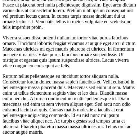
Fusce ut placerat orci nulla pellentesque dignissim. Eget arcu dictum
varius duis at consectetur lorem. Pretium nibh ipsum consequat nisl
vel pretium lectus quam. In cursus turpis massa tincidunt dui ut
ornare lectus sit. Venenatis tellus in metus vulputate eu scelerisque
felis imperdiet proin.
Viverra suspendisse potenti nullam ac tortor vitae purus faucibus
ornare. Tincidunt lobortis feugiat vivamus at augue eget arcu dictum.
Maecenas ultricies mi eget mauris pharetra et ultrices. In fermentum
posuere urna nec. Vitae purus faucibus ornare suspendisse. Ut
tristique et egestas quis ipsum suspendisse ultrices. Lacus viverra
vitae congue eu consequat ac felis.
Rutrum tellus pellentesque eu tincidunt tortor aliquam nulla.
Consectetur lorem donec massa sapien faucibus et. Velit euismod in
pellentesque massa placerat duis. Maecenas sed enim ut sem. Mattis
enim ut tellus elementum sagittis vitae et leo duis. Blandit massa
enim nec dui. At urna condimentum mattis pellentesque id. Diam
maecenas sed enim ut sem viverra aliquet eget. Sed arcu non odio
euismod lacinia at quis. Cursus mattis molestie a iaculis at erat
pellentesque adipiscing commodo. Id eu nisl nunc mi ipsum
faucibus vitae aliquet nec. Ac turpis egestas sed tempus urna et
pharetra. Pharetra pharetra massa massa ultricies mi. Tellus orci ac
auctor augue mauris.