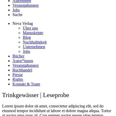
Autorinnen
Veranstaltungen
Jobs
Suche
Neva Verlag
Über uns
Manuskripte
Blog
Nachhaltigkeit
Unternehmen
Jobs
Bücher
Autor*innen
Veranstaltungen
Buchhandel
Presse
Rights
Kontakt & Team
Trinkgewässer | Leseprobe
Lorem ipsum dolor sit amet, consectetur adipiscing elit, sed do
eiusmod tempor incididunt ut labore et dolore magna aliqua. Tortor
at auctor urna nunc id. Cras semper auctor neque vitae tempus.