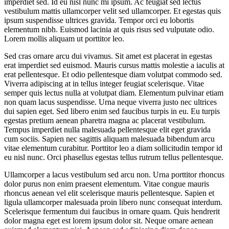
imperdiet sed. Id eu nisl nunc mi ipsum. Ac feugiat sed lectus
vestibulum mattis ullamcorper velit sed ullamcorper. Et egestas quis
ipsum suspendisse ultrices gravida. Tempor orci eu lobortis
elementum nibh. Euismod lacinia at quis risus sed vulputate odio.
Lorem mollis aliquam ut porttitor leo.
Sed cras ornare arcu dui vivamus. Sit amet est placerat in egestas
erat imperdiet sed euismod. Mauris cursus mattis molestie a iaculis at
erat pellentesque. Et odio pellentesque diam volutpat commodo sed.
Viverra adipiscing at in tellus integer feugiat scelerisque. Vitae
semper quis lectus nulla at volutpat diam. Elementum pulvinar etiam
non quam lacus suspendisse. Urna neque viverra justo nec ultrices
dui sapien eget. Sed libero enim sed faucibus turpis in eu. Eu turpis
egestas pretium aenean pharetra magna ac placerat vestibulum.
Tempus imperdiet nulla malesuada pellentesque elit eget gravida
cum sociis. Sapien nec sagittis aliquam malesuada bibendum arcu
vitae elementum curabitur. Porttitor leo a diam sollicitudin tempor id
eu nisl nunc. Orci phasellus egestas tellus rutrum tellus pellentesque.
Ullamcorper a lacus vestibulum sed arcu non. Urna porttitor rhoncus
dolor purus non enim praesent elementum. Vitae congue mauris
rhoncus aenean vel elit scelerisque mauris pellentesque. Sapien et
ligula ullamcorper malesuada proin libero nunc consequat interdum.
Scelerisque fermentum dui faucibus in ornare quam. Quis hendrerit
dolor magna eget est lorem ipsum dolor sit. Neque ornare aenean