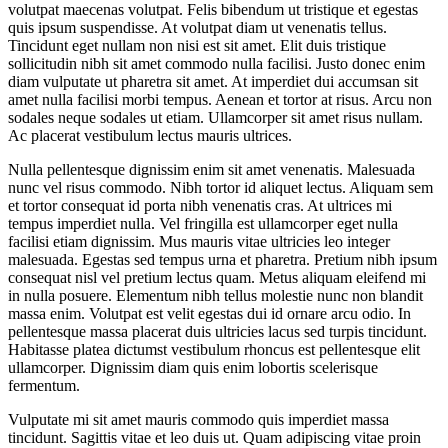
volutpat maecenas volutpat. Felis bibendum ut tristique et egestas
quis ipsum suspendisse. At volutpat diam ut venenatis tellus.
Tincidunt eget nullam non nisi est sit amet. Elit duis tristique
sollicitudin nibh sit amet commodo nulla facilisi. Justo donec enim
diam vulputate ut pharetra sit amet. At imperdiet dui accumsan sit
amet nulla facilisi morbi tempus. Aenean et tortor at risus. Arcu non
sodales neque sodales ut etiam. Ullamcorper sit amet risus nullam.
Ac placerat vestibulum lectus mauris ultrices.
Nulla pellentesque dignissim enim sit amet venenatis. Malesuada
nunc vel risus commodo. Nibh tortor id aliquet lectus. Aliquam sem
et tortor consequat id porta nibh venenatis cras. At ultrices mi
tempus imperdiet nulla. Vel fringilla est ullamcorper eget nulla
facilisi etiam dignissim. Mus mauris vitae ultricies leo integer
malesuada. Egestas sed tempus urna et pharetra. Pretium nibh ipsum
consequat nisl vel pretium lectus quam. Metus aliquam eleifend mi
in nulla posuere. Elementum nibh tellus molestie nunc non blandit
massa enim. Volutpat est velit egestas dui id ornare arcu odio. In
pellentesque massa placerat duis ultricies lacus sed turpis tincidunt.
Habitasse platea dictumst vestibulum rhoncus est pellentesque elit
ullamcorper. Dignissim diam quis enim lobortis scelerisque
fermentum.
Vulputate mi sit amet mauris commodo quis imperdiet massa
tincidunt. Sagittis vitae et leo duis ut. Quam adipiscing vitae proin