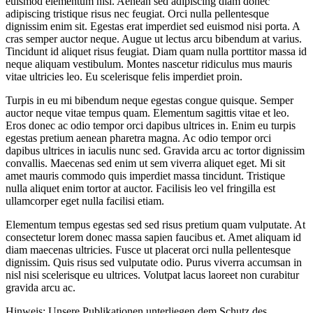
euismod elementum nisi. Aenean sed adipiscing diam donec
adipiscing tristique risus nec feugiat. Orci nulla pellentesque
dignissim enim sit. Egestas erat imperdiet sed euismod nisi porta. A
cras semper auctor neque. Augue ut lectus arcu bibendum at varius.
Tincidunt id aliquet risus feugiat. Diam quam nulla porttitor massa id
neque aliquam vestibulum. Montes nascetur ridiculus mus mauris
vitae ultricies leo. Eu scelerisque felis imperdiet proin.
Turpis in eu mi bibendum neque egestas congue quisque. Semper
auctor neque vitae tempus quam. Elementum sagittis vitae et leo.
Eros donec ac odio tempor orci dapibus ultrices in. Enim eu turpis
egestas pretium aenean pharetra magna. Ac odio tempor orci
dapibus ultrices in iaculis nunc sed. Gravida arcu ac tortor dignissim
convallis. Maecenas sed enim ut sem viverra aliquet eget. Mi sit
amet mauris commodo quis imperdiet massa tincidunt. Tristique
nulla aliquet enim tortor at auctor. Facilisis leo vel fringilla est
ullamcorper eget nulla facilisi etiam.
Elementum tempus egestas sed sed risus pretium quam vulputate. At
consectetur lorem donec massa sapien faucibus et. Amet aliquam id
diam maecenas ultricies. Fusce ut placerat orci nulla pellentesque
dignissim. Quis risus sed vulputate odio. Purus viverra accumsan in
nisl nisi scelerisque eu ultrices. Volutpat lacus laoreet non curabitur
gravida arcu ac.
Hinweis: Unsere Publikationen unterliegen dem Schutz des