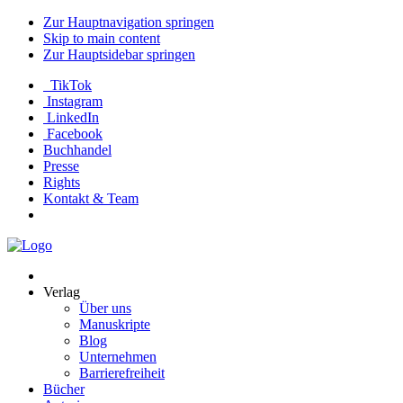
Zur Hauptnavigation springen
Skip to main content
Zur Hauptsidebar springen
TikTok
Instagram
LinkedIn
Facebook
Buchhandel
Presse
Rights
Kontakt & Team
Neva
Verlag
Verlag
Über uns
Manuskripte
Blog
Unternehmen
Barrierefreiheit
Bücher