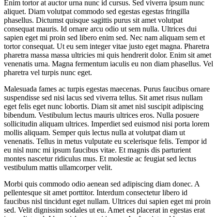
Enim tortor at auctor urna nunc id cursus. Sed viverra ipsum nunc
aliquet. Diam volutpat commodo sed egestas egestas fringilla
phasellus. Dictumst quisque sagittis purus sit amet volutpat
consequat mauris. Id ornare arcu odio ut sem nulla. Ultrices dui
sapien eget mi proin sed libero enim sed. Nec nam aliquam sem et
tortor consequat. Ut eu sem integer vitae justo eget magna. Pharetra
pharetra massa massa ultricies mi quis hendrerit dolor. Enim sit amet
venenatis urna. Magna fermentum iaculis eu non diam phasellus. Vel
pharetra vel turpis nunc eget.
Malesuada fames ac turpis egestas maecenas. Purus faucibus ornare
suspendisse sed nisi lacus sed viverra tellus. Sit amet risus nullam
eget felis eget nunc lobortis. Diam sit amet nisl suscipit adipiscing
bibendum. Vestibulum lectus mauris ultrices eros. Nulla posuere
sollicitudin aliquam ultrices. Imperdiet sed euismod nisi porta lorem
mollis aliquam. Semper quis lectus nulla at volutpat diam ut
venenatis. Tellus in metus vulputate eu scelerisque felis. Tempor id
eu nisl nunc mi ipsum faucibus vitae. Et magnis dis parturient
montes nascetur ridiculus mus. Et molestie ac feugiat sed lectus
vestibulum mattis ullamcorper velit.
Morbi quis commodo odio aenean sed adipiscing diam donec. A
pellentesque sit amet porttitor. Interdum consectetur libero id
faucibus nisl tincidunt eget nullam. Ultrices dui sapien eget mi proin
sed. Velit dignissim sodales ut eu. Amet est placerat in egestas erat