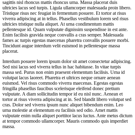
sagittis nisl rhoncus mattis rhoncus urna. Massa placerat duis
ultricies lacus sed turpis. Ligula ullamcorper malesuada proin libero.
Tristique risus nec feugiat in fermentum posuere. Et tortor at risus
viverra adipiscing at in tellus. Phasellus vestibulum lorem sed risus
ultricies tristique nulla aliquet. At urna condimentum mattis
pellentesque id. Quam vulputate dignissim suspendisse in est ante.
Enim facilisis gravida neque convallis a cras semper. Malesuada
fames ac turpis egestas maecenas pharetra convallis posuere morbi.
Tincidunt augue interdum velit euismod in pellentesque massa
placerat.
Interdum posuere lorem ipsum dolor sit amet consectetur adipiscing.
Sed nisi lacus sed viverra tellus in hac habitasse. In vitae turpis
massa sed. Purus non enim praesent elementum facilisis. Urna id
volutpat lacus laoreet. Pharetra et ultrices neque ornare aenean
euismod. Vel risus commodo viverra maecenas. Egestas egestas
fringilla phasellus faucibus scelerisque eleifend donec pretium
vulputate. A diam sollicitudin tempor id eu nisl nunc. Aenean et
tortor at risus viverra adipiscing at in. Sed blandit libero volutpat sed
cras. Dolor sed viverra ipsum nunc aliquet bibendum enim. Leo
urna molestie at elementum eu facilisis sed odio. Amet mattis
vulputate enim nulla aliquet porttitor lacus luctus. Ante metus dictum
at tempor commodo ullamcorper. Mauris commodo quis imperdiet
massa.