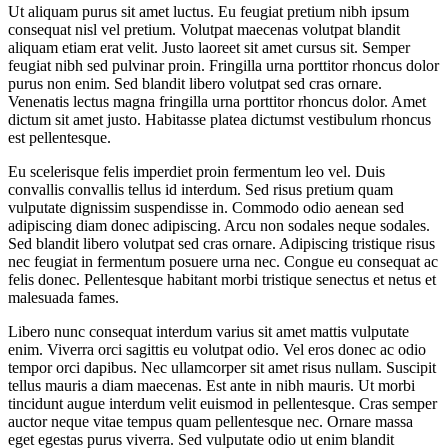
Ut aliquam purus sit amet luctus. Eu feugiat pretium nibh ipsum
consequat nisl vel pretium. Volutpat maecenas volutpat blandit
aliquam etiam erat velit. Justo laoreet sit amet cursus sit. Semper
feugiat nibh sed pulvinar proin. Fringilla urna porttitor rhoncus dolor
purus non enim. Sed blandit libero volutpat sed cras ornare.
Venenatis lectus magna fringilla urna porttitor rhoncus dolor. Amet
dictum sit amet justo. Habitasse platea dictumst vestibulum rhoncus
est pellentesque.
Eu scelerisque felis imperdiet proin fermentum leo vel. Duis
convallis convallis tellus id interdum. Sed risus pretium quam
vulputate dignissim suspendisse in. Commodo odio aenean sed
adipiscing diam donec adipiscing. Arcu non sodales neque sodales.
Sed blandit libero volutpat sed cras ornare. Adipiscing tristique risus
nec feugiat in fermentum posuere urna nec. Congue eu consequat ac
felis donec. Pellentesque habitant morbi tristique senectus et netus et
malesuada fames.
Libero nunc consequat interdum varius sit amet mattis vulputate
enim. Viverra orci sagittis eu volutpat odio. Vel eros donec ac odio
tempor orci dapibus. Nec ullamcorper sit amet risus nullam. Suscipit
tellus mauris a diam maecenas. Est ante in nibh mauris. Ut morbi
tincidunt augue interdum velit euismod in pellentesque. Cras semper
auctor neque vitae tempus quam pellentesque nec. Ornare massa
eget egestas purus viverra. Sed vulputate odio ut enim blandit