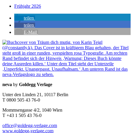
Frühjahr 2026
teilen
teilen
E-Mail
Seitenleiste
Kontaktinfos
neva
by
Goldegg Verlage
Unter den Linden 21, 10117 Berlin
T 0800 505 43 76-0
Mommsengasse 4/2, 1040 Wien
T +43 1 505 43 76-0
office@goldegg-verlage.com
www.goldegg-verlage.com