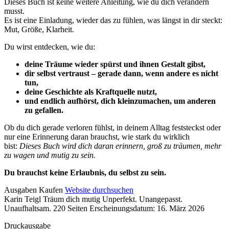
Dieses Buch ist keine weitere Anleitung, wie du dich verändern
musst.
Es ist eine Einladung, wieder das zu fühlen, was längst in dir steckt:
Mut, Größe, Klarheit.
Du wirst entdecken, wie du:
deine Träume wieder spürst und ihnen Gestalt gibst,
dir selbst vertraust – gerade dann, wenn andere es nicht
tun,
deine Geschichte als Kraftquelle nutzt,
und endlich aufhörst, dich kleinzumachen, um anderen
zu gefallen.
Ob du dich gerade verloren fühlst, in deinem Alltag feststeckst oder
nur eine Erinnerung daran brauchst, wie stark du wirklich
bist:
Dieses Buch wird dich daran erinnern, groß zu träumen, mehr
zu wagen und mutig zu sein.
Du brauchst keine Erlaubnis, du selbst zu sein.
Details
Ausgaben
Kaufen
Website durchsuchen
Karin Teigl
Träum dich mutig
Unperfekt. Unangepasst.
und
Unaufhaltsam.
220 Seiten
Erscheinungsdatum: 16. März 2026
Inhalte
Druckausgabe