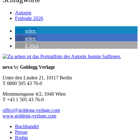
Autoren
Frühjahr 2026
teilen
teilen
E-Mail
Seitenleiste
Kontaktinfos
neva
by
Goldegg Verlage
Unter den Linden 21, 10117 Berlin
T 0800 505 43 76-0
Mommsengasse 4/2, 1040 Wien
T +43 1 505 43 76-0
office@goldegg-verlage.com
www.goldegg-verlage.com
Buchhandel
Presse
Rights