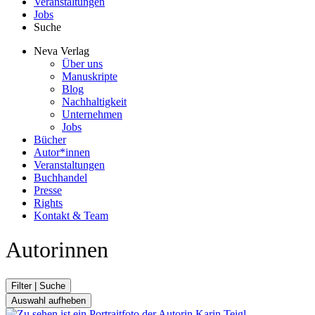
Veranstaltungen
Jobs
Suche
Neva Verlag
Über uns
Manuskripte
Blog
Nachhaltigkeit
Unternehmen
Jobs
Bücher
Autor*innen
Veranstaltungen
Buchhandel
Presse
Rights
Kontakt & Team
Autorinnen
Filter | Suche
Ergebnisfilter
Auswahl aufheben