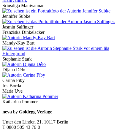
Sriusdiga Manivannan
Jennifer Subke
Jasmin Salfinger
Franziska Dinkelacker
Mandy-Kay Bart
Stephanie Stark
Dijana Délo
Carina Fiby
Iris Borda
María Uve
Katharina Pommer
Kontaktinfos
neva
by
Goldegg Verlage
Unter den Linden 21, 10117 Berlin
T 0800 505 43 76-0