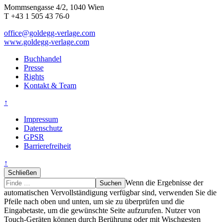
Mommsengasse 4/2, 1040 Wien
T +43 1 505 43 76-0
office@goldegg-verlage.com
www.goldegg-verlage.com
Buchhandel
Presse
Rights
Kontakt & Team
↑
Impressum
Datenschutz
GPSR
Barrierefreiheit
↑
Schließen
Suche
Finde
Wenn die Ergebnisse der
…
automatischen Vervollständigung verfügbar sind, verwenden Sie die
Pfeile nach oben und unten, um sie zu überprüfen und die
Eingabetaste, um die gewünschte Seite aufzurufen. Nutzer von
Touch-Geräten können durch Berührung oder mit Wischgesten