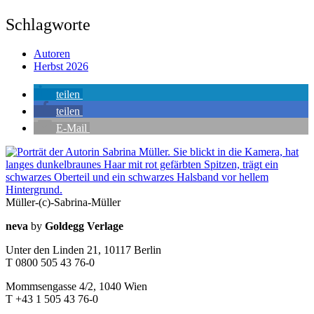
Schlagworte
Autoren
Herbst 2026
teilen
teilen
E-Mail
Seitenleiste
Müller-(c)-Sabrina-Müller
Kontaktinfos
neva
by
Goldegg Verlage
Unter den Linden 21, 10117 Berlin
T 0800 505 43 76-0
Mommsengasse 4/2, 1040 Wien
T +43 1 505 43 76-0