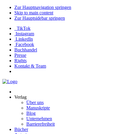
Zur Hauptnavigation springen
Skip to main content
Zur Hauptsidebar springen
TikTok
Instagram
LinkedIn
Facebook
Buchhandel
Presse
Rights
Kontakt & Team
Neva
Verlag
Verlag
Über uns
Manuskripte
Blog
Unternehmen
Barrierefreiheit
Bücher