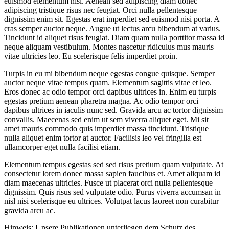
euismod elementum nisi. Aenean sed adipiscing diam donec
adipiscing tristique risus nec feugiat. Orci nulla pellentesque
dignissim enim sit. Egestas erat imperdiet sed euismod nisi porta. A
cras semper auctor neque. Augue ut lectus arcu bibendum at varius.
Tincidunt id aliquet risus feugiat. Diam quam nulla porttitor massa id
neque aliquam vestibulum. Montes nascetur ridiculus mus mauris
vitae ultricies leo. Eu scelerisque felis imperdiet proin.
Turpis in eu mi bibendum neque egestas congue quisque. Semper
auctor neque vitae tempus quam. Elementum sagittis vitae et leo.
Eros donec ac odio tempor orci dapibus ultrices in. Enim eu turpis
egestas pretium aenean pharetra magna. Ac odio tempor orci
dapibus ultrices in iaculis nunc sed. Gravida arcu ac tortor dignissim
convallis. Maecenas sed enim ut sem viverra aliquet eget. Mi sit
amet mauris commodo quis imperdiet massa tincidunt. Tristique
nulla aliquet enim tortor at auctor. Facilisis leo vel fringilla est
ullamcorper eget nulla facilisi etiam.
Elementum tempus egestas sed sed risus pretium quam vulputate. At
consectetur lorem donec massa sapien faucibus et. Amet aliquam id
diam maecenas ultricies. Fusce ut placerat orci nulla pellentesque
dignissim. Quis risus sed vulputate odio. Purus viverra accumsan in
nisl nisi scelerisque eu ultrices. Volutpat lacus laoreet non curabitur
gravida arcu ac.
Hinweis: Unsere Publikationen unterliegen dem Schutz des