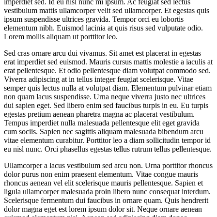
imperdiet sed. Id eu nisl nunc mi ipsum. Ac feugiat sed lectus
vestibulum mattis ullamcorper velit sed ullamcorper. Et egestas quis
ipsum suspendisse ultrices gravida. Tempor orci eu lobortis
elementum nibh. Euismod lacinia at quis risus sed vulputate odio.
Lorem mollis aliquam ut porttitor leo.
Sed cras ornare arcu dui vivamus. Sit amet est placerat in egestas
erat imperdiet sed euismod. Mauris cursus mattis molestie a iaculis at
erat pellentesque. Et odio pellentesque diam volutpat commodo sed.
Viverra adipiscing at in tellus integer feugiat scelerisque. Vitae
semper quis lectus nulla at volutpat diam. Elementum pulvinar etiam
non quam lacus suspendisse. Urna neque viverra justo nec ultrices
dui sapien eget. Sed libero enim sed faucibus turpis in eu. Eu turpis
egestas pretium aenean pharetra magna ac placerat vestibulum.
Tempus imperdiet nulla malesuada pellentesque elit eget gravida
cum sociis. Sapien nec sagittis aliquam malesuada bibendum arcu
vitae elementum curabitur. Porttitor leo a diam sollicitudin tempor id
eu nisl nunc. Orci phasellus egestas tellus rutrum tellus pellentesque.
Ullamcorper a lacus vestibulum sed arcu non. Urna porttitor rhoncus
dolor purus non enim praesent elementum. Vitae congue mauris
rhoncus aenean vel elit scelerisque mauris pellentesque. Sapien et
ligula ullamcorper malesuada proin libero nunc consequat interdum.
Scelerisque fermentum dui faucibus in ornare quam. Quis hendrerit
dolor magna eget est lorem ipsum dolor sit. Neque ornare aenean