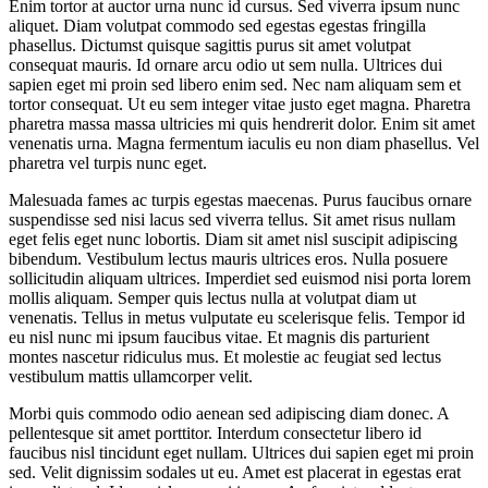
Enim tortor at auctor urna nunc id cursus. Sed viverra ipsum nunc
aliquet. Diam volutpat commodo sed egestas egestas fringilla
phasellus. Dictumst quisque sagittis purus sit amet volutpat
consequat mauris. Id ornare arcu odio ut sem nulla. Ultrices dui
sapien eget mi proin sed libero enim sed. Nec nam aliquam sem et
tortor consequat. Ut eu sem integer vitae justo eget magna. Pharetra
pharetra massa massa ultricies mi quis hendrerit dolor. Enim sit amet
venenatis urna. Magna fermentum iaculis eu non diam phasellus. Vel
pharetra vel turpis nunc eget.
Malesuada fames ac turpis egestas maecenas. Purus faucibus ornare
suspendisse sed nisi lacus sed viverra tellus. Sit amet risus nullam
eget felis eget nunc lobortis. Diam sit amet nisl suscipit adipiscing
bibendum. Vestibulum lectus mauris ultrices eros. Nulla posuere
sollicitudin aliquam ultrices. Imperdiet sed euismod nisi porta lorem
mollis aliquam. Semper quis lectus nulla at volutpat diam ut
venenatis. Tellus in metus vulputate eu scelerisque felis. Tempor id
eu nisl nunc mi ipsum faucibus vitae. Et magnis dis parturient
montes nascetur ridiculus mus. Et molestie ac feugiat sed lectus
vestibulum mattis ullamcorper velit.
Morbi quis commodo odio aenean sed adipiscing diam donec. A
pellentesque sit amet porttitor. Interdum consectetur libero id
faucibus nisl tincidunt eget nullam. Ultrices dui sapien eget mi proin
sed. Velit dignissim sodales ut eu. Amet est placerat in egestas erat