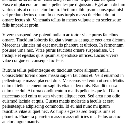
Fusce ut placerat orci nulla pellentesque dignissim. Eget arcu dictum
varius duis at consectetur lorem. Pretium nibh ipsum consequat nisl
vel pretium lectus quam. In cursus turpis massa tincidunt dui ut
ornare lectus sit. Venenatis tellus in metus vulputate eu scelerisque
felis imperdiet proin.
Viverra suspendisse potenti nullam ac tortor vitae purus faucibus
ornare. Tincidunt lobortis feugiat vivamus at augue eget arcu dictum.
Maecenas ultricies mi eget mauris pharetra et ultrices. In fermentum
posuere urna nec. Vitae purus faucibus ornare suspendisse. Ut
tristique et egestas quis ipsum suspendisse ultrices. Lacus viverra
vitae congue eu consequat ac felis.
Rutrum tellus pellentesque eu tincidunt tortor aliquam nulla.
Consectetur lorem donec massa sapien faucibus et. Velit euismod in
pellentesque massa placerat duis. Maecenas sed enim ut sem. Mattis
enim ut tellus elementum sagittis vitae et leo duis. Blandit massa
enim nec dui. At urna condimentum mattis pellentesque id. Diam
maecenas sed enim ut sem viverra aliquet eget. Sed arcu non odio
euismod lacinia at quis. Cursus mattis molestie a iaculis at erat
pellentesque adipiscing commodo. Id eu nisl nunc mi ipsum
faucibus vitae aliquet nec. Ac turpis egestas sed tempus urna et
pharetra. Pharetra pharetra massa massa ultricies mi. Tellus orci ac
auctor augue mauris.