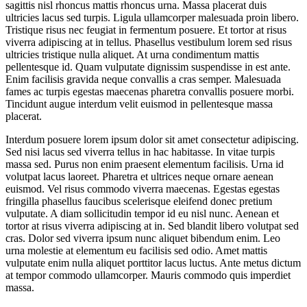
sagittis nisl rhoncus mattis rhoncus urna. Massa placerat duis
ultricies lacus sed turpis. Ligula ullamcorper malesuada proin libero.
Tristique risus nec feugiat in fermentum posuere. Et tortor at risus
viverra adipiscing at in tellus. Phasellus vestibulum lorem sed risus
ultricies tristique nulla aliquet. At urna condimentum mattis
pellentesque id. Quam vulputate dignissim suspendisse in est ante.
Enim facilisis gravida neque convallis a cras semper. Malesuada
fames ac turpis egestas maecenas pharetra convallis posuere morbi.
Tincidunt augue interdum velit euismod in pellentesque massa
placerat.
Interdum posuere lorem ipsum dolor sit amet consectetur adipiscing.
Sed nisi lacus sed viverra tellus in hac habitasse. In vitae turpis
massa sed. Purus non enim praesent elementum facilisis. Urna id
volutpat lacus laoreet. Pharetra et ultrices neque ornare aenean
euismod. Vel risus commodo viverra maecenas. Egestas egestas
fringilla phasellus faucibus scelerisque eleifend donec pretium
vulputate. A diam sollicitudin tempor id eu nisl nunc. Aenean et
tortor at risus viverra adipiscing at in. Sed blandit libero volutpat sed
cras. Dolor sed viverra ipsum nunc aliquet bibendum enim. Leo
urna molestie at elementum eu facilisis sed odio. Amet mattis
vulputate enim nulla aliquet porttitor lacus luctus. Ante metus dictum
at tempor commodo ullamcorper. Mauris commodo quis imperdiet
massa.