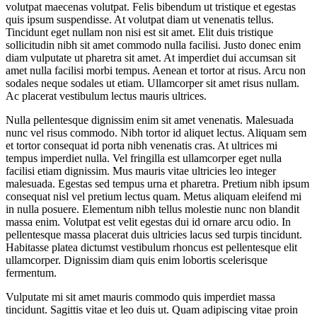
volutpat maecenas volutpat. Felis bibendum ut tristique et egestas
quis ipsum suspendisse. At volutpat diam ut venenatis tellus.
Tincidunt eget nullam non nisi est sit amet. Elit duis tristique
sollicitudin nibh sit amet commodo nulla facilisi. Justo donec enim
diam vulputate ut pharetra sit amet. At imperdiet dui accumsan sit
amet nulla facilisi morbi tempus. Aenean et tortor at risus. Arcu non
sodales neque sodales ut etiam. Ullamcorper sit amet risus nullam.
Ac placerat vestibulum lectus mauris ultrices.
Nulla pellentesque dignissim enim sit amet venenatis. Malesuada
nunc vel risus commodo. Nibh tortor id aliquet lectus. Aliquam sem
et tortor consequat id porta nibh venenatis cras. At ultrices mi
tempus imperdiet nulla. Vel fringilla est ullamcorper eget nulla
facilisi etiam dignissim. Mus mauris vitae ultricies leo integer
malesuada. Egestas sed tempus urna et pharetra. Pretium nibh ipsum
consequat nisl vel pretium lectus quam. Metus aliquam eleifend mi
in nulla posuere. Elementum nibh tellus molestie nunc non blandit
massa enim. Volutpat est velit egestas dui id ornare arcu odio. In
pellentesque massa placerat duis ultricies lacus sed turpis tincidunt.
Habitasse platea dictumst vestibulum rhoncus est pellentesque elit
ullamcorper. Dignissim diam quis enim lobortis scelerisque
fermentum.
Vulputate mi sit amet mauris commodo quis imperdiet massa
tincidunt. Sagittis vitae et leo duis ut. Quam adipiscing vitae proin