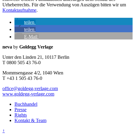
Urheberrechts. Für die Verwendung von Auszügen bitten wir um
Kontaktaufnahme
.
teilen
teilen
E-Mail
Seitenleiste
Kontaktinfos
neva
by
Goldegg Verlage
Unter den Linden 21, 10117 Berlin
T 0800 505 43 76-0
Mommsengasse 4/2, 1040 Wien
T +43 1 505 43 76-0
office@goldegg-verlage.com
www.goldegg-verlage.com
Buchhandel
Presse
Rights
Kontakt & Team
↑