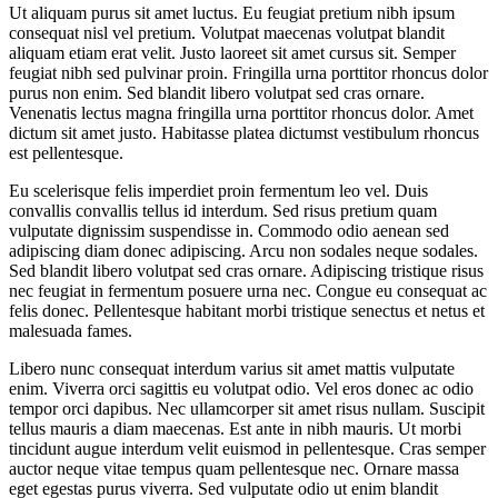
Ut aliquam purus sit amet luctus. Eu feugiat pretium nibh ipsum
consequat nisl vel pretium. Volutpat maecenas volutpat blandit
aliquam etiam erat velit. Justo laoreet sit amet cursus sit. Semper
feugiat nibh sed pulvinar proin. Fringilla urna porttitor rhoncus dolor
purus non enim. Sed blandit libero volutpat sed cras ornare.
Venenatis lectus magna fringilla urna porttitor rhoncus dolor. Amet
dictum sit amet justo. Habitasse platea dictumst vestibulum rhoncus
est pellentesque.
Eu scelerisque felis imperdiet proin fermentum leo vel. Duis
convallis convallis tellus id interdum. Sed risus pretium quam
vulputate dignissim suspendisse in. Commodo odio aenean sed
adipiscing diam donec adipiscing. Arcu non sodales neque sodales.
Sed blandit libero volutpat sed cras ornare. Adipiscing tristique risus
nec feugiat in fermentum posuere urna nec. Congue eu consequat ac
felis donec. Pellentesque habitant morbi tristique senectus et netus et
malesuada fames.
Libero nunc consequat interdum varius sit amet mattis vulputate
enim. Viverra orci sagittis eu volutpat odio. Vel eros donec ac odio
tempor orci dapibus. Nec ullamcorper sit amet risus nullam. Suscipit
tellus mauris a diam maecenas. Est ante in nibh mauris. Ut morbi
tincidunt augue interdum velit euismod in pellentesque. Cras semper
auctor neque vitae tempus quam pellentesque nec. Ornare massa
eget egestas purus viverra. Sed vulputate odio ut enim blandit