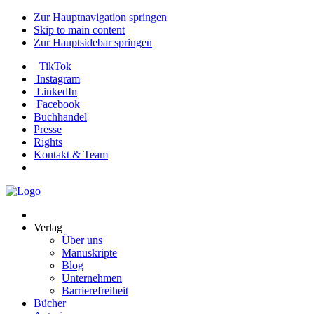
Zur Hauptnavigation springen
Skip to main content
Zur Hauptsidebar springen
TikTok
Instagram
LinkedIn
Facebook
Buchhandel
Presse
Rights
Kontakt & Team
Neva
Verlag
Verlag
Über uns
Manuskripte
Blog
Unternehmen
Barrierefreiheit
Bücher