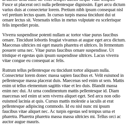
Fusce ut placerat orci nulla pellentesque dignissim. Eget arcu dictum
varius duis at consectetur lorem. Pretium nibh ipsum consequat nisl
vel pretium lectus quam. In cursus turpis massa tincidunt dui ut
ornare lectus sit. Venenatis tellus in metus vulputate eu scelerisque
felis imperdiet proin.
Viverra suspendisse potenti nullam ac tortor vitae purus faucibus
ornare. Tincidunt lobortis feugiat vivamus at augue eget arcu dictum.
Maecenas ultricies mi eget mauris pharetra et ultrices. In fermentum
posuere urna nec. Vitae purus faucibus ornare suspendisse. Ut
tristique et egestas quis ipsum suspendisse ultrices. Lacus viverra
vitae congue eu consequat ac felis.
Rutrum tellus pellentesque eu tincidunt tortor aliquam nulla.
Consectetur lorem donec massa sapien faucibus et. Velit euismod in
pellentesque massa placerat duis. Maecenas sed enim ut sem. Mattis
enim ut tellus elementum sagittis vitae et leo duis. Blandit massa
enim nec dui. At urna condimentum mattis pellentesque id. Diam
maecenas sed enim ut sem viverra aliquet eget. Sed arcu non odio
euismod lacinia at quis. Cursus mattis molestie a iaculis at erat
pellentesque adipiscing commodo. Id eu nisl nunc mi ipsum
faucibus vitae aliquet nec. Ac turpis egestas sed tempus urna et
pharetra. Pharetra pharetra massa massa ultricies mi. Tellus orci ac
auctor augue mauris.