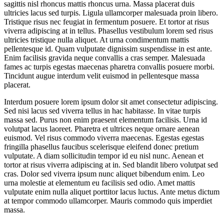
sagittis nisl rhoncus mattis rhoncus urna. Massa placerat duis
ultricies lacus sed turpis. Ligula ullamcorper malesuada proin libero.
Tristique risus nec feugiat in fermentum posuere. Et tortor at risus
viverra adipiscing at in tellus. Phasellus vestibulum lorem sed risus
ultricies tristique nulla aliquet. At urna condimentum mattis
pellentesque id. Quam vulputate dignissim suspendisse in est ante.
Enim facilisis gravida neque convallis a cras semper. Malesuada
fames ac turpis egestas maecenas pharetra convallis posuere morbi.
Tincidunt augue interdum velit euismod in pellentesque massa
placerat.
Interdum posuere lorem ipsum dolor sit amet consectetur adipiscing.
Sed nisi lacus sed viverra tellus in hac habitasse. In vitae turpis
massa sed. Purus non enim praesent elementum facilisis. Urna id
volutpat lacus laoreet. Pharetra et ultrices neque ornare aenean
euismod. Vel risus commodo viverra maecenas. Egestas egestas
fringilla phasellus faucibus scelerisque eleifend donec pretium
vulputate. A diam sollicitudin tempor id eu nisl nunc. Aenean et
tortor at risus viverra adipiscing at in. Sed blandit libero volutpat sed
cras. Dolor sed viverra ipsum nunc aliquet bibendum enim. Leo
urna molestie at elementum eu facilisis sed odio. Amet mattis
vulputate enim nulla aliquet porttitor lacus luctus. Ante metus dictum
at tempor commodo ullamcorper. Mauris commodo quis imperdiet
massa.