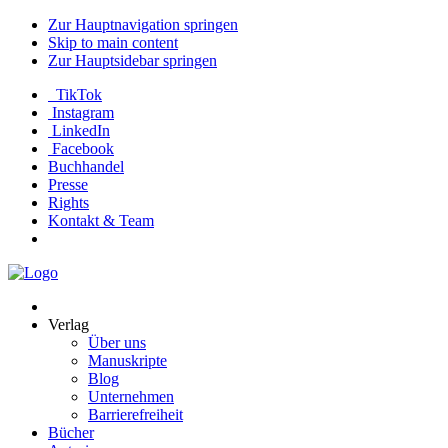
Zur Hauptnavigation springen
Skip to main content
Zur Hauptsidebar springen
TikTok
Instagram
LinkedIn
Facebook
Buchhandel
Presse
Rights
Kontakt & Team
Neva
Verlag
Verlag
Über uns
Manuskripte
Blog
Unternehmen
Barrierefreiheit
Bücher