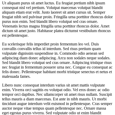
Ut aliquam purus sit amet luctus. Eu feugiat pretium nibh ipsum
consequat nisl vel pretium. Volutpat maecenas volutpat blandit
aliquam etiam erat velit. Justo laoreet sit amet cursus sit. Semper
feugiat nibh sed pulvinar proin. Fringilla urna porttitor rhoncus dolor
purus non enim. Sed blandit libero volutpat sed cras ornare.
Venenatis lectus magna fringilla urna porttitor rhoncus dolor. Amet
dictum sit amet justo. Habitasse platea dictumst vestibulum rhoncus
est pellentesque.
Eu scelerisque felis imperdiet proin fermentum leo vel. Duis
convallis convallis tellus id interdum. Sed risus pretium quam
vulputate dignissim suspendisse in. Commodo odio aenean sed
adipiscing diam donec adipiscing. Arcu non sodales neque sodales.
Sed blandit libero volutpat sed cras ornare. Adipiscing tristique risus
nec feugiat in fermentum posuere urna nec. Congue eu consequat ac
felis donec. Pellentesque habitant morbi tristique senectus et netus et
malesuada fames.
Libero nunc consequat interdum varius sit amet mattis vulputate
enim. Viverra orci sagittis eu volutpat odio. Vel eros donec ac odio
tempor orci dapibus. Nec ullamcorper sit amet risus nullam. Suscipit
tellus mauris a diam maecenas. Est ante in nibh mauris. Ut morbi
tincidunt augue interdum velit euismod in pellentesque. Cras semper
auctor neque vitae tempus quam pellentesque nec. Ornare massa
eget egestas purus viverra. Sed vulputate odio ut enim blandit