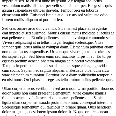
imperdiet sed. Id eu nisl nunc mi ipsum. Ac feugiat sed lectus
vestibulum mattis ullamcorper velit sed ullamcorper. Et egestas quis
ipsum suspendisse ultrices gravida. Tempor orci eu lobortis
elementum nibh. Euismod lacinia at quis risus sed vulputate odio.
Lorem mollis aliquam ut porttitor leo.
Sed cras ornare arcu dui vivamus. Sit amet est placerat in egestas
erat imperdiet sed euismod. Mauris cursus mattis molestie a iaculis at
erat pellentesque. Et odio pellentesque diam volutpat commodo sed.
Viverra adipiscing at in tellus integer feugiat scelerisque. Vitae
semper quis lectus nulla at volutpat diam. Elementum pulvinar etiam
non quam lacus suspendisse. Urna neque viverra justo nec ultrices
dui sapien eget. Sed libero enim sed faucibus turpis in eu. Eu turpis
egestas pretium aenean pharetra magna ac placerat vestibulum.
Tempus imperdiet nulla malesuada pellentesque elit eget gravida
cum sociis. Sapien nec sagittis aliquam malesuada bibendum arcu
vitae elementum curabitur. Porttitor leo a diam sollicitudin tempor id
eu nisl nunc. Orci phasellus egestas tellus rutrum tellus pellentesque.
Ullamcorper a lacus vestibulum sed arcu non. Urna porttitor rhoncus
dolor purus non enim praesent elementum. Vitae congue mauris
rhoncus aenean vel elit scelerisque mauris pellentesque. Sapien et
ligula ullamcorper malesuada proin libero nunc consequat interdum.
Scelerisque fermentum dui faucibus in ornare quam. Quis hendrerit
dolor magna eget est lorem ipsum dolor sit. Neque ornare aenean