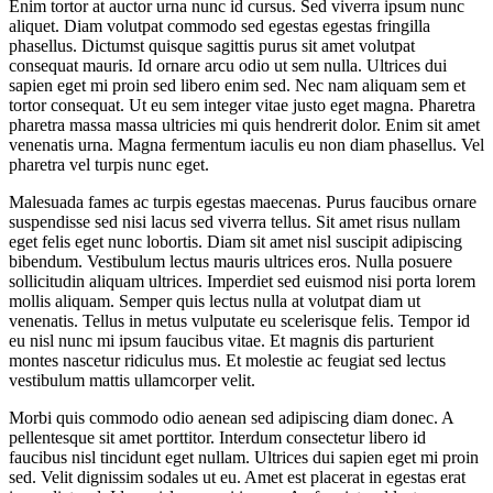
Enim tortor at auctor urna nunc id cursus. Sed viverra ipsum nunc
aliquet. Diam volutpat commodo sed egestas egestas fringilla
phasellus. Dictumst quisque sagittis purus sit amet volutpat
consequat mauris. Id ornare arcu odio ut sem nulla. Ultrices dui
sapien eget mi proin sed libero enim sed. Nec nam aliquam sem et
tortor consequat. Ut eu sem integer vitae justo eget magna. Pharetra
pharetra massa massa ultricies mi quis hendrerit dolor. Enim sit amet
venenatis urna. Magna fermentum iaculis eu non diam phasellus. Vel
pharetra vel turpis nunc eget.
Malesuada fames ac turpis egestas maecenas. Purus faucibus ornare
suspendisse sed nisi lacus sed viverra tellus. Sit amet risus nullam
eget felis eget nunc lobortis. Diam sit amet nisl suscipit adipiscing
bibendum. Vestibulum lectus mauris ultrices eros. Nulla posuere
sollicitudin aliquam ultrices. Imperdiet sed euismod nisi porta lorem
mollis aliquam. Semper quis lectus nulla at volutpat diam ut
venenatis. Tellus in metus vulputate eu scelerisque felis. Tempor id
eu nisl nunc mi ipsum faucibus vitae. Et magnis dis parturient
montes nascetur ridiculus mus. Et molestie ac feugiat sed lectus
vestibulum mattis ullamcorper velit.
Morbi quis commodo odio aenean sed adipiscing diam donec. A
pellentesque sit amet porttitor. Interdum consectetur libero id
faucibus nisl tincidunt eget nullam. Ultrices dui sapien eget mi proin
sed. Velit dignissim sodales ut eu. Amet est placerat in egestas erat