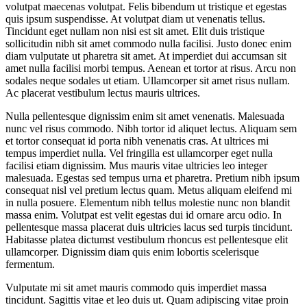
volutpat maecenas volutpat. Felis bibendum ut tristique et egestas
quis ipsum suspendisse. At volutpat diam ut venenatis tellus.
Tincidunt eget nullam non nisi est sit amet. Elit duis tristique
sollicitudin nibh sit amet commodo nulla facilisi. Justo donec enim
diam vulputate ut pharetra sit amet. At imperdiet dui accumsan sit
amet nulla facilisi morbi tempus. Aenean et tortor at risus. Arcu non
sodales neque sodales ut etiam. Ullamcorper sit amet risus nullam.
Ac placerat vestibulum lectus mauris ultrices.
Nulla pellentesque dignissim enim sit amet venenatis. Malesuada
nunc vel risus commodo. Nibh tortor id aliquet lectus. Aliquam sem
et tortor consequat id porta nibh venenatis cras. At ultrices mi
tempus imperdiet nulla. Vel fringilla est ullamcorper eget nulla
facilisi etiam dignissim. Mus mauris vitae ultricies leo integer
malesuada. Egestas sed tempus urna et pharetra. Pretium nibh ipsum
consequat nisl vel pretium lectus quam. Metus aliquam eleifend mi
in nulla posuere. Elementum nibh tellus molestie nunc non blandit
massa enim. Volutpat est velit egestas dui id ornare arcu odio. In
pellentesque massa placerat duis ultricies lacus sed turpis tincidunt.
Habitasse platea dictumst vestibulum rhoncus est pellentesque elit
ullamcorper. Dignissim diam quis enim lobortis scelerisque
fermentum.
Vulputate mi sit amet mauris commodo quis imperdiet massa
tincidunt. Sagittis vitae et leo duis ut. Quam adipiscing vitae proin