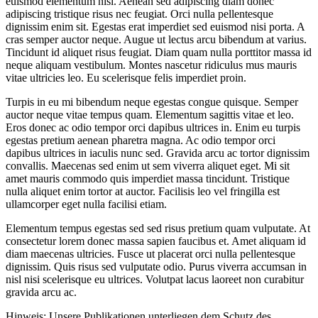
euismod elementum nisi. Aenean sed adipiscing diam donec
adipiscing tristique risus nec feugiat. Orci nulla pellentesque
dignissim enim sit. Egestas erat imperdiet sed euismod nisi porta. A
cras semper auctor neque. Augue ut lectus arcu bibendum at varius.
Tincidunt id aliquet risus feugiat. Diam quam nulla porttitor massa id
neque aliquam vestibulum. Montes nascetur ridiculus mus mauris
vitae ultricies leo. Eu scelerisque felis imperdiet proin.
Turpis in eu mi bibendum neque egestas congue quisque. Semper
auctor neque vitae tempus quam. Elementum sagittis vitae et leo.
Eros donec ac odio tempor orci dapibus ultrices in. Enim eu turpis
egestas pretium aenean pharetra magna. Ac odio tempor orci
dapibus ultrices in iaculis nunc sed. Gravida arcu ac tortor dignissim
convallis. Maecenas sed enim ut sem viverra aliquet eget. Mi sit
amet mauris commodo quis imperdiet massa tincidunt. Tristique
nulla aliquet enim tortor at auctor. Facilisis leo vel fringilla est
ullamcorper eget nulla facilisi etiam.
Elementum tempus egestas sed sed risus pretium quam vulputate. At
consectetur lorem donec massa sapien faucibus et. Amet aliquam id
diam maecenas ultricies. Fusce ut placerat orci nulla pellentesque
dignissim. Quis risus sed vulputate odio. Purus viverra accumsan in
nisl nisi scelerisque eu ultrices. Volutpat lacus laoreet non curabitur
gravida arcu ac.
Hinweis: Unsere Publikationen unterliegen dem Schutz des