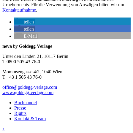
Urheberrechts. Für die Verwendung von Auszügen bitten wir um
Kontaktaufnahme
.
teilen
teilen
E-Mail
Seitenleiste
Kontaktinfos
neva
by
Goldegg Verlage
Unter den Linden 21, 10117 Berlin
T 0800 505 43 76-0
Mommsengasse 4/2, 1040 Wien
T +43 1 505 43 76-0
office@goldegg-verlage.com
www.goldegg-verlage.com
Buchhandel
Presse
Rights
Kontakt & Team
↑