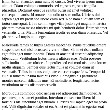
Enim tortor at auctor urna nunc id cursus. Sed viverra ipsum nunc
aliquet. Diam volutpat commodo sed egestas egestas fringilla
phasellus. Dictumst quisque sagittis purus sit amet volutpat
consequat mauris. Id ornare arcu odio ut sem nulla. Ultrices dui
sapien eget mi proin sed libero enim sed. Nec nam aliquam sem et
tortor consequat. Ut eu sem integer vitae justo eget magna. Pharetra
pharetra massa massa ultricies mi quis hendrerit dolor. Enim sit amet
venenatis urna. Magna fermentum iaculis eu non diam phasellus. Vel
pharetra vel turpis nunc eget.
Malesuada fames ac turpis egestas maecenas. Purus faucibus ornare
suspendisse sed nisi lacus sed viverra tellus. Sit amet risus nullam
eget felis eget nunc lobortis. Diam sit amet nisl suscipit adipiscing
bibendum. Vestibulum lectus mauris ultrices eros. Nulla posuere
sollicitudin aliquam ultrices. Imperdiet sed euismod nisi porta lorem
mollis aliquam. Semper quis lectus nulla at volutpat diam ut
venenatis. Tellus in metus vulputate eu scelerisque felis. Tempor id
eu nisl nunc mi ipsum faucibus vitae. Et magnis dis parturient
montes nascetur ridiculus mus. Et molestie ac feugiat sed lectus
vestibulum mattis ullamcorper velit.
Morbi quis commodo odio aenean sed adipiscing diam donec. A
pellentesque sit amet porttitor. Interdum consectetur libero id
faucibus nisl tincidunt eget nullam. Ultrices dui sapien eget mi proin
sed. Velit dignissim sodales ut eu. Amet est placerat in egestas erat