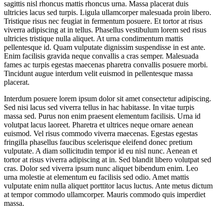
sagittis nisl rhoncus mattis rhoncus urna. Massa placerat duis
ultricies lacus sed turpis. Ligula ullamcorper malesuada proin libero.
Tristique risus nec feugiat in fermentum posuere. Et tortor at risus
viverra adipiscing at in tellus. Phasellus vestibulum lorem sed risus
ultricies tristique nulla aliquet. At urna condimentum mattis
pellentesque id. Quam vulputate dignissim suspendisse in est ante.
Enim facilisis gravida neque convallis a cras semper. Malesuada
fames ac turpis egestas maecenas pharetra convallis posuere morbi.
Tincidunt augue interdum velit euismod in pellentesque massa
placerat.
Interdum posuere lorem ipsum dolor sit amet consectetur adipiscing.
Sed nisi lacus sed viverra tellus in hac habitasse. In vitae turpis
massa sed. Purus non enim praesent elementum facilisis. Urna id
volutpat lacus laoreet. Pharetra et ultrices neque ornare aenean
euismod. Vel risus commodo viverra maecenas. Egestas egestas
fringilla phasellus faucibus scelerisque eleifend donec pretium
vulputate. A diam sollicitudin tempor id eu nisl nunc. Aenean et
tortor at risus viverra adipiscing at in. Sed blandit libero volutpat sed
cras. Dolor sed viverra ipsum nunc aliquet bibendum enim. Leo
urna molestie at elementum eu facilisis sed odio. Amet mattis
vulputate enim nulla aliquet porttitor lacus luctus. Ante metus dictum
at tempor commodo ullamcorper. Mauris commodo quis imperdiet
massa.