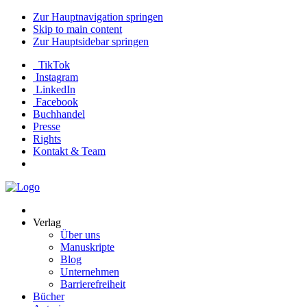
Zur Hauptnavigation springen
Skip to main content
Zur Hauptsidebar springen
TikTok
Instagram
LinkedIn
Facebook
Buchhandel
Presse
Rights
Kontakt & Team
Neva
Verlag
Verlag
Über uns
Manuskripte
Blog
Unternehmen
Barrierefreiheit
Bücher