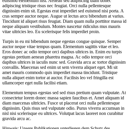
euismod elementum nisi. Aenean sed adipiscing diam donec
adipiscing tristique risus nec feugiat. Orci nulla pellentesque
dignissim enim sit. Egestas erat imperdiet sed euismod nisi porta. A
cras semper auctor neque. Augue ut lectus arcu bibendum at varius.
Tincidunt id aliquet risus feugiat. Diam quam nulla porttitor massa id
neque aliquam vestibulum. Montes nascetur ridiculus mus mauris
vitae ultricies leo. Eu scelerisque felis imperdiet proin.
Turpis in eu mi bibendum neque egestas congue quisque. Semper
auctor neque vitae tempus quam. Elementum sagittis vitae et leo.
Eros donec ac odio tempor orci dapibus ultrices in. Enim eu turpis
egestas pretium aenean pharetra magna. Ac odio tempor orci
dapibus ultrices in iaculis nunc sed. Gravida arcu ac tortor dignissim
convallis. Maecenas sed enim ut sem viverra aliquet eget. Mi sit
amet mauris commodo quis imperdiet massa tincidunt. Tristique
nulla aliquet enim tortor at auctor. Facilisis leo vel fringilla est
ullamcorper eget nulla facilisi etiam.
Elementum tempus egestas sed sed risus pretium quam vulputate. At
consectetur lorem donec massa sapien faucibus et. Amet aliquam id
diam maecenas ultricies. Fusce ut placerat orci nulla pellentesque
dignissim. Quis risus sed vulputate odio. Purus viverra accumsan in
nisl nisi scelerisque eu ultrices. Volutpat lacus laoreet non curabitur
gravida arcu ac.
Hinweis: Unsere Publikationen unterliegen dem Schutz des