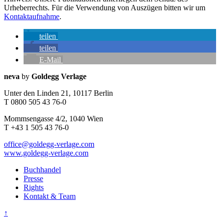
Urheberrechts. Für die Verwendung von Auszügen bitten wir um
Kontaktaufnahme
.
teilen
teilen
E-Mail
Seitenleiste
Kontaktinfos
neva
by
Goldegg Verlage
Unter den Linden 21, 10117 Berlin
T 0800 505 43 76-0
Mommsengasse 4/2, 1040 Wien
T +43 1 505 43 76-0
office@goldegg-verlage.com
www.goldegg-verlage.com
Buchhandel
Presse
Rights
Kontakt & Team
↑