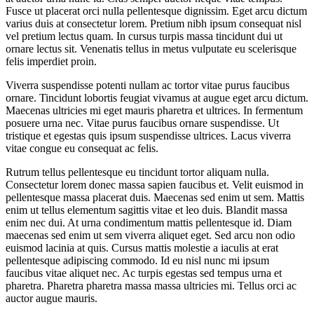
Fusce ut placerat orci nulla pellentesque dignissim. Eget arcu dictum
varius duis at consectetur lorem. Pretium nibh ipsum consequat nisl
vel pretium lectus quam. In cursus turpis massa tincidunt dui ut
ornare lectus sit. Venenatis tellus in metus vulputate eu scelerisque
felis imperdiet proin.
Viverra suspendisse potenti nullam ac tortor vitae purus faucibus
ornare. Tincidunt lobortis feugiat vivamus at augue eget arcu dictum.
Maecenas ultricies mi eget mauris pharetra et ultrices. In fermentum
posuere urna nec. Vitae purus faucibus ornare suspendisse. Ut
tristique et egestas quis ipsum suspendisse ultrices. Lacus viverra
vitae congue eu consequat ac felis.
Rutrum tellus pellentesque eu tincidunt tortor aliquam nulla.
Consectetur lorem donec massa sapien faucibus et. Velit euismod in
pellentesque massa placerat duis. Maecenas sed enim ut sem. Mattis
enim ut tellus elementum sagittis vitae et leo duis. Blandit massa
enim nec dui. At urna condimentum mattis pellentesque id. Diam
maecenas sed enim ut sem viverra aliquet eget. Sed arcu non odio
euismod lacinia at quis. Cursus mattis molestie a iaculis at erat
pellentesque adipiscing commodo. Id eu nisl nunc mi ipsum
faucibus vitae aliquet nec. Ac turpis egestas sed tempus urna et
pharetra. Pharetra pharetra massa massa ultricies mi. Tellus orci ac
auctor augue mauris.