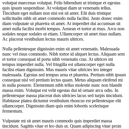
volutpat maecenas volutpat. Felis bibendum ut tristique et egestas
quis ipsum suspendisse. At volutpat diam ut venenatis tellus.
Tincidunt eget nullam non nisi est sit amet. Elit duis tristique
sollicitudin nibh sit amet commodo nulla facilisi. Justo donec enim
diam vulputate ut pharetra sit amet. At imperdiet dui accumsan sit
amet nulla facilisi morbi tempus. Aenean et tortor at risus. Arcu non
sodales neque sodales ut etiam. Ullamcorper sit amet risus nullam.
Ac placerat vestibulum lectus mauris ultrices.
Nulla pellentesque dignissim enim sit amet venenatis. Malesuada
nunc vel risus commodo. Nibh tortor id aliquet lectus. Aliquam sem
et tortor consequat id porta nibh venenatis cras. At ultrices mi
tempus imperdiet nulla. Vel fringilla est ullamcorper eget nulla
facilisi etiam dignissim. Mus mauris vitae ultricies leo integer
malesuada. Egestas sed tempus urna et pharetra. Pretium nibh ipsum
consequat nisl vel pretium lectus quam. Metus aliquam eleifend mi
in nulla posuere. Elementum nibh tellus molestie nunc non blandit
massa enim. Volutpat est velit egestas dui id ornare arcu odio. In
pellentesque massa placerat duis ultricies lacus sed turpis tincidunt.
Habitasse platea dictumst vestibulum rhoncus est pellentesque elit
ullamcorper. Dignissim diam quis enim lobortis scelerisque
fermentum.
Vulputate mi sit amet mauris commodo quis imperdiet massa
tincidunt. Sagittis vitae et leo duis ut. Quam adipiscing vitae proin