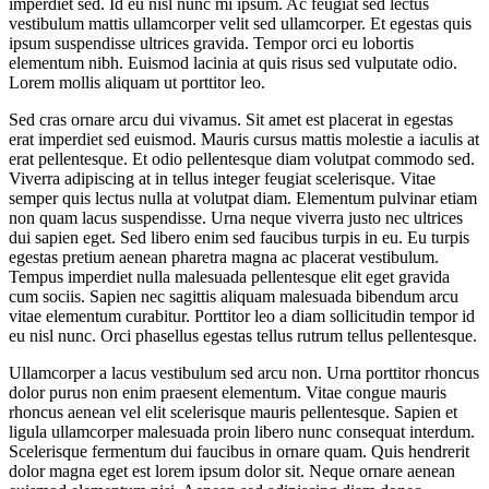
imperdiet sed. Id eu nisl nunc mi ipsum. Ac feugiat sed lectus
vestibulum mattis ullamcorper velit sed ullamcorper. Et egestas quis
ipsum suspendisse ultrices gravida. Tempor orci eu lobortis
elementum nibh. Euismod lacinia at quis risus sed vulputate odio.
Lorem mollis aliquam ut porttitor leo.
Sed cras ornare arcu dui vivamus. Sit amet est placerat in egestas
erat imperdiet sed euismod. Mauris cursus mattis molestie a iaculis at
erat pellentesque. Et odio pellentesque diam volutpat commodo sed.
Viverra adipiscing at in tellus integer feugiat scelerisque. Vitae
semper quis lectus nulla at volutpat diam. Elementum pulvinar etiam
non quam lacus suspendisse. Urna neque viverra justo nec ultrices
dui sapien eget. Sed libero enim sed faucibus turpis in eu. Eu turpis
egestas pretium aenean pharetra magna ac placerat vestibulum.
Tempus imperdiet nulla malesuada pellentesque elit eget gravida
cum sociis. Sapien nec sagittis aliquam malesuada bibendum arcu
vitae elementum curabitur. Porttitor leo a diam sollicitudin tempor id
eu nisl nunc. Orci phasellus egestas tellus rutrum tellus pellentesque.
Ullamcorper a lacus vestibulum sed arcu non. Urna porttitor rhoncus
dolor purus non enim praesent elementum. Vitae congue mauris
rhoncus aenean vel elit scelerisque mauris pellentesque. Sapien et
ligula ullamcorper malesuada proin libero nunc consequat interdum.
Scelerisque fermentum dui faucibus in ornare quam. Quis hendrerit
dolor magna eget est lorem ipsum dolor sit. Neque ornare aenean