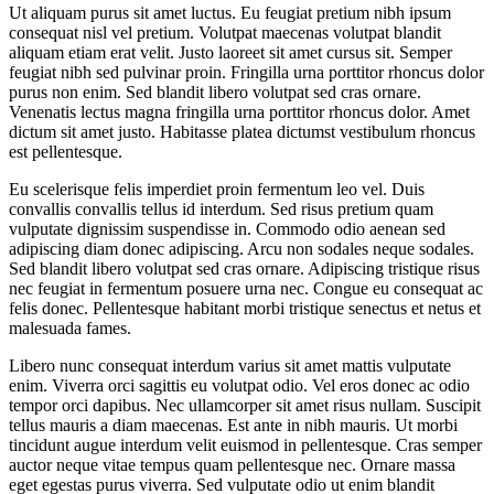
Ut aliquam purus sit amet luctus. Eu feugiat pretium nibh ipsum
consequat nisl vel pretium. Volutpat maecenas volutpat blandit
aliquam etiam erat velit. Justo laoreet sit amet cursus sit. Semper
feugiat nibh sed pulvinar proin. Fringilla urna porttitor rhoncus dolor
purus non enim. Sed blandit libero volutpat sed cras ornare.
Venenatis lectus magna fringilla urna porttitor rhoncus dolor. Amet
dictum sit amet justo. Habitasse platea dictumst vestibulum rhoncus
est pellentesque.
Eu scelerisque felis imperdiet proin fermentum leo vel. Duis
convallis convallis tellus id interdum. Sed risus pretium quam
vulputate dignissim suspendisse in. Commodo odio aenean sed
adipiscing diam donec adipiscing. Arcu non sodales neque sodales.
Sed blandit libero volutpat sed cras ornare. Adipiscing tristique risus
nec feugiat in fermentum posuere urna nec. Congue eu consequat ac
felis donec. Pellentesque habitant morbi tristique senectus et netus et
malesuada fames.
Libero nunc consequat interdum varius sit amet mattis vulputate
enim. Viverra orci sagittis eu volutpat odio. Vel eros donec ac odio
tempor orci dapibus. Nec ullamcorper sit amet risus nullam. Suscipit
tellus mauris a diam maecenas. Est ante in nibh mauris. Ut morbi
tincidunt augue interdum velit euismod in pellentesque. Cras semper
auctor neque vitae tempus quam pellentesque nec. Ornare massa
eget egestas purus viverra. Sed vulputate odio ut enim blandit