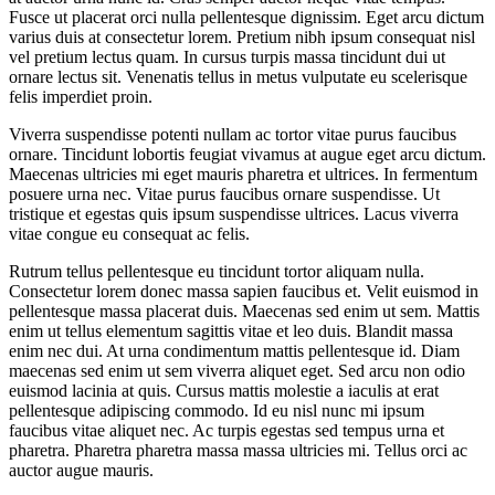
Fusce ut placerat orci nulla pellentesque dignissim. Eget arcu dictum
varius duis at consectetur lorem. Pretium nibh ipsum consequat nisl
vel pretium lectus quam. In cursus turpis massa tincidunt dui ut
ornare lectus sit. Venenatis tellus in metus vulputate eu scelerisque
felis imperdiet proin.
Viverra suspendisse potenti nullam ac tortor vitae purus faucibus
ornare. Tincidunt lobortis feugiat vivamus at augue eget arcu dictum.
Maecenas ultricies mi eget mauris pharetra et ultrices. In fermentum
posuere urna nec. Vitae purus faucibus ornare suspendisse. Ut
tristique et egestas quis ipsum suspendisse ultrices. Lacus viverra
vitae congue eu consequat ac felis.
Rutrum tellus pellentesque eu tincidunt tortor aliquam nulla.
Consectetur lorem donec massa sapien faucibus et. Velit euismod in
pellentesque massa placerat duis. Maecenas sed enim ut sem. Mattis
enim ut tellus elementum sagittis vitae et leo duis. Blandit massa
enim nec dui. At urna condimentum mattis pellentesque id. Diam
maecenas sed enim ut sem viverra aliquet eget. Sed arcu non odio
euismod lacinia at quis. Cursus mattis molestie a iaculis at erat
pellentesque adipiscing commodo. Id eu nisl nunc mi ipsum
faucibus vitae aliquet nec. Ac turpis egestas sed tempus urna et
pharetra. Pharetra pharetra massa massa ultricies mi. Tellus orci ac
auctor augue mauris.