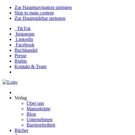
Zur Hauptnavigation springen
Skip to main content
Zur Hauptsidebar springen
TikTok
Instagram
LinkedIn
Facebook
Buchhandel
Presse
Rights
Kontakt & Team
Neva
Verlag
Verlag
Über uns
Manuskripte
Blog
Unternehmen
Barrierefreiheit
Bücher