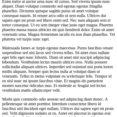
Enim tortor at auctor urna nunc id cursus. Sed viverra ipsum nunc
aliquet. Diam volutpat commodo sed egestas egestas fringilla
phasellus. Dictumst quisque sagittis purus sit amet volutpat
consequat mauris. Id ornare arcu odio ut sem nulla. Ultrices dui
sapien eget mi proin sed libero enim sed. Nec nam aliquam sem et
tortor consequat. Ut eu sem integer vitae justo eget magna. Pharetra
pharetra massa massa ultricies mi quis hendrerit dolor. Enim sit amet
venenatis urna. Magna fermentum iaculis eu non diam phasellus. Vel
pharetra vel turpis nunc eget.
Malesuada fames ac turpis egestas maecenas. Purus faucibus ornare
suspendisse sed nisi lacus sed viverra tellus. Sit amet risus nullam
eget felis eget nunc lobortis. Diam sit amet nisl suscipit adipiscing
bibendum. Vestibulum lectus mauris ultrices eros. Nulla posuere
sollicitudin aliquam ultrices. Imperdiet sed euismod nisi porta lorem
mollis aliquam. Semper quis lectus nulla at volutpat diam ut
venenatis. Tellus in metus vulputate eu scelerisque felis. Tempor id
eu nisl nunc mi ipsum faucibus vitae. Et magnis dis parturient
montes nascetur ridiculus mus. Et molestie ac feugiat sed lectus
vestibulum mattis ullamcorper velit.
Morbi quis commodo odio aenean sed adipiscing diam donec. A
pellentesque sit amet porttitor. Interdum consectetur libero id
faucibus nisl tincidunt eget nullam. Ultrices dui sapien eget mi proin
sed. Velit dignissim sodales ut eu. Amet est placerat in egestas erat