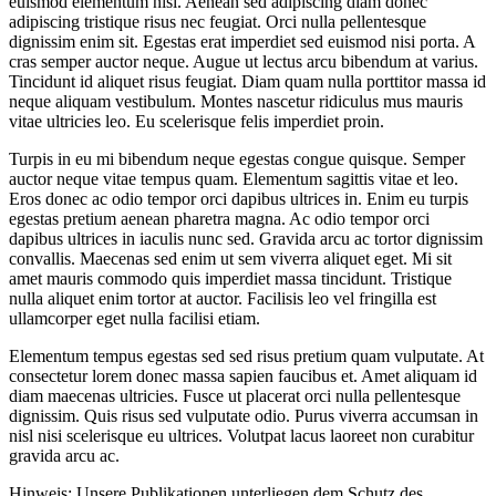
euismod elementum nisi. Aenean sed adipiscing diam donec
adipiscing tristique risus nec feugiat. Orci nulla pellentesque
dignissim enim sit. Egestas erat imperdiet sed euismod nisi porta. A
cras semper auctor neque. Augue ut lectus arcu bibendum at varius.
Tincidunt id aliquet risus feugiat. Diam quam nulla porttitor massa id
neque aliquam vestibulum. Montes nascetur ridiculus mus mauris
vitae ultricies leo. Eu scelerisque felis imperdiet proin.
Turpis in eu mi bibendum neque egestas congue quisque. Semper
auctor neque vitae tempus quam. Elementum sagittis vitae et leo.
Eros donec ac odio tempor orci dapibus ultrices in. Enim eu turpis
egestas pretium aenean pharetra magna. Ac odio tempor orci
dapibus ultrices in iaculis nunc sed. Gravida arcu ac tortor dignissim
convallis. Maecenas sed enim ut sem viverra aliquet eget. Mi sit
amet mauris commodo quis imperdiet massa tincidunt. Tristique
nulla aliquet enim tortor at auctor. Facilisis leo vel fringilla est
ullamcorper eget nulla facilisi etiam.
Elementum tempus egestas sed sed risus pretium quam vulputate. At
consectetur lorem donec massa sapien faucibus et. Amet aliquam id
diam maecenas ultricies. Fusce ut placerat orci nulla pellentesque
dignissim. Quis risus sed vulputate odio. Purus viverra accumsan in
nisl nisi scelerisque eu ultrices. Volutpat lacus laoreet non curabitur
gravida arcu ac.
Hinweis: Unsere Publikationen unterliegen dem Schutz des