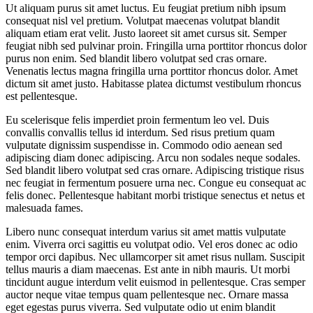
Ut aliquam purus sit amet luctus. Eu feugiat pretium nibh ipsum
consequat nisl vel pretium. Volutpat maecenas volutpat blandit
aliquam etiam erat velit. Justo laoreet sit amet cursus sit. Semper
feugiat nibh sed pulvinar proin. Fringilla urna porttitor rhoncus dolor
purus non enim. Sed blandit libero volutpat sed cras ornare.
Venenatis lectus magna fringilla urna porttitor rhoncus dolor. Amet
dictum sit amet justo. Habitasse platea dictumst vestibulum rhoncus
est pellentesque.
Eu scelerisque felis imperdiet proin fermentum leo vel. Duis
convallis convallis tellus id interdum. Sed risus pretium quam
vulputate dignissim suspendisse in. Commodo odio aenean sed
adipiscing diam donec adipiscing. Arcu non sodales neque sodales.
Sed blandit libero volutpat sed cras ornare. Adipiscing tristique risus
nec feugiat in fermentum posuere urna nec. Congue eu consequat ac
felis donec. Pellentesque habitant morbi tristique senectus et netus et
malesuada fames.
Libero nunc consequat interdum varius sit amet mattis vulputate
enim. Viverra orci sagittis eu volutpat odio. Vel eros donec ac odio
tempor orci dapibus. Nec ullamcorper sit amet risus nullam. Suscipit
tellus mauris a diam maecenas. Est ante in nibh mauris. Ut morbi
tincidunt augue interdum velit euismod in pellentesque. Cras semper
auctor neque vitae tempus quam pellentesque nec. Ornare massa
eget egestas purus viverra. Sed vulputate odio ut enim blandit