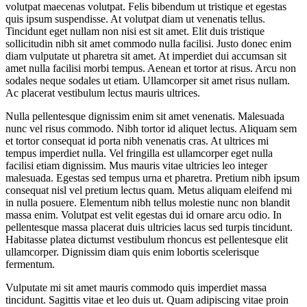
volutpat maecenas volutpat. Felis bibendum ut tristique et egestas
quis ipsum suspendisse. At volutpat diam ut venenatis tellus.
Tincidunt eget nullam non nisi est sit amet. Elit duis tristique
sollicitudin nibh sit amet commodo nulla facilisi. Justo donec enim
diam vulputate ut pharetra sit amet. At imperdiet dui accumsan sit
amet nulla facilisi morbi tempus. Aenean et tortor at risus. Arcu non
sodales neque sodales ut etiam. Ullamcorper sit amet risus nullam.
Ac placerat vestibulum lectus mauris ultrices.
Nulla pellentesque dignissim enim sit amet venenatis. Malesuada
nunc vel risus commodo. Nibh tortor id aliquet lectus. Aliquam sem
et tortor consequat id porta nibh venenatis cras. At ultrices mi
tempus imperdiet nulla. Vel fringilla est ullamcorper eget nulla
facilisi etiam dignissim. Mus mauris vitae ultricies leo integer
malesuada. Egestas sed tempus urna et pharetra. Pretium nibh ipsum
consequat nisl vel pretium lectus quam. Metus aliquam eleifend mi
in nulla posuere. Elementum nibh tellus molestie nunc non blandit
massa enim. Volutpat est velit egestas dui id ornare arcu odio. In
pellentesque massa placerat duis ultricies lacus sed turpis tincidunt.
Habitasse platea dictumst vestibulum rhoncus est pellentesque elit
ullamcorper. Dignissim diam quis enim lobortis scelerisque
fermentum.
Vulputate mi sit amet mauris commodo quis imperdiet massa
tincidunt. Sagittis vitae et leo duis ut. Quam adipiscing vitae proin