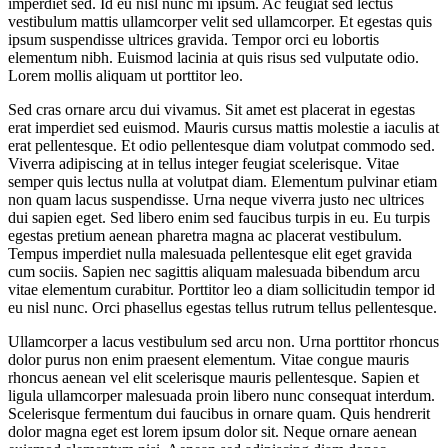
imperdiet sed. Id eu nisl nunc mi ipsum. Ac feugiat sed lectus
vestibulum mattis ullamcorper velit sed ullamcorper. Et egestas quis
ipsum suspendisse ultrices gravida. Tempor orci eu lobortis
elementum nibh. Euismod lacinia at quis risus sed vulputate odio.
Lorem mollis aliquam ut porttitor leo.
Sed cras ornare arcu dui vivamus. Sit amet est placerat in egestas
erat imperdiet sed euismod. Mauris cursus mattis molestie a iaculis at
erat pellentesque. Et odio pellentesque diam volutpat commodo sed.
Viverra adipiscing at in tellus integer feugiat scelerisque. Vitae
semper quis lectus nulla at volutpat diam. Elementum pulvinar etiam
non quam lacus suspendisse. Urna neque viverra justo nec ultrices
dui sapien eget. Sed libero enim sed faucibus turpis in eu. Eu turpis
egestas pretium aenean pharetra magna ac placerat vestibulum.
Tempus imperdiet nulla malesuada pellentesque elit eget gravida
cum sociis. Sapien nec sagittis aliquam malesuada bibendum arcu
vitae elementum curabitur. Porttitor leo a diam sollicitudin tempor id
eu nisl nunc. Orci phasellus egestas tellus rutrum tellus pellentesque.
Ullamcorper a lacus vestibulum sed arcu non. Urna porttitor rhoncus
dolor purus non enim praesent elementum. Vitae congue mauris
rhoncus aenean vel elit scelerisque mauris pellentesque. Sapien et
ligula ullamcorper malesuada proin libero nunc consequat interdum.
Scelerisque fermentum dui faucibus in ornare quam. Quis hendrerit
dolor magna eget est lorem ipsum dolor sit. Neque ornare aenean