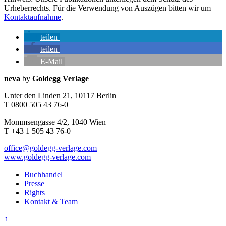
Urheberrechts. Für die Verwendung von Auszügen bitten wir um
Kontaktaufnahme
.
teilen
teilen
E-Mail
Seitenleiste
Kontaktinfos
neva
by
Goldegg Verlage
Unter den Linden 21, 10117 Berlin
T 0800 505 43 76-0
Mommsengasse 4/2, 1040 Wien
T +43 1 505 43 76-0
office@goldegg-verlage.com
www.goldegg-verlage.com
Buchhandel
Presse
Rights
Kontakt & Team
↑