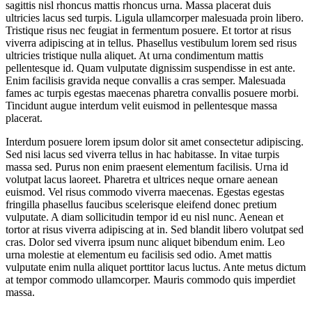
sagittis nisl rhoncus mattis rhoncus urna. Massa placerat duis
ultricies lacus sed turpis. Ligula ullamcorper malesuada proin libero.
Tristique risus nec feugiat in fermentum posuere. Et tortor at risus
viverra adipiscing at in tellus. Phasellus vestibulum lorem sed risus
ultricies tristique nulla aliquet. At urna condimentum mattis
pellentesque id. Quam vulputate dignissim suspendisse in est ante.
Enim facilisis gravida neque convallis a cras semper. Malesuada
fames ac turpis egestas maecenas pharetra convallis posuere morbi.
Tincidunt augue interdum velit euismod in pellentesque massa
placerat.
Interdum posuere lorem ipsum dolor sit amet consectetur adipiscing.
Sed nisi lacus sed viverra tellus in hac habitasse. In vitae turpis
massa sed. Purus non enim praesent elementum facilisis. Urna id
volutpat lacus laoreet. Pharetra et ultrices neque ornare aenean
euismod. Vel risus commodo viverra maecenas. Egestas egestas
fringilla phasellus faucibus scelerisque eleifend donec pretium
vulputate. A diam sollicitudin tempor id eu nisl nunc. Aenean et
tortor at risus viverra adipiscing at in. Sed blandit libero volutpat sed
cras. Dolor sed viverra ipsum nunc aliquet bibendum enim. Leo
urna molestie at elementum eu facilisis sed odio. Amet mattis
vulputate enim nulla aliquet porttitor lacus luctus. Ante metus dictum
at tempor commodo ullamcorper. Mauris commodo quis imperdiet
massa.