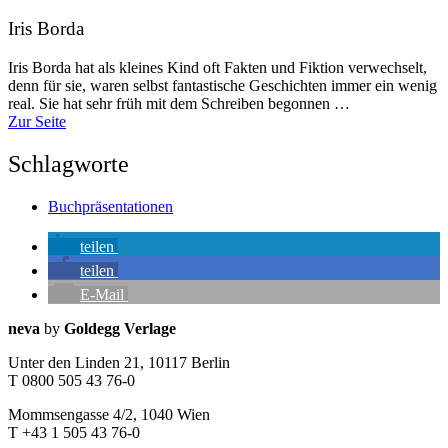
Iris Borda
Iris Borda hat als kleines Kind oft Fakten und Fiktion verwechselt,
denn für sie, waren selbst fantastische Geschichten immer ein wenig
real. Sie hat sehr früh mit dem Schreiben begonnen …
Zur Seite
Schlagworte
Buchpräsentationen
teilen
teilen
E-Mail
Seitenleiste
Kontaktinfos
neva
by
Goldegg Verlage
Unter den Linden 21, 10117 Berlin
T 0800 505 43 76-0
Mommsengasse 4/2, 1040 Wien
T +43 1 505 43 76-0